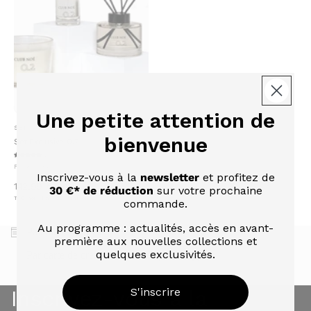
Une petite attention de
Tenez moi
SET
informé.e
bienvenue
Set Exclusive 0.2
(1)
Fleuri | Frais
Inscrivez-vous à la
newsletter
et profitez de
Épuisé
142,99 €
30 €* de réduction
sur votre prochaine
TTC, hors frais de livraison
commande.
Au programme : actualités, accès en avant-
Paiement sécurisé
première aux nouvelles collections et
quelques exclusivités.
Par carte de crédit, AmazonPay ou Paypal.
S'inscrire
Inscrivez-vous à la