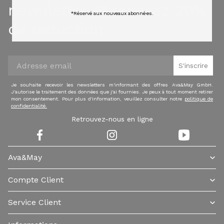
newsletter et recevez 20%
*Réservé aux nouveaux abonné·es.
de réduction
S'inscrire
Je souhaite recevoir les newsletters m'informant des offres Ava&May GmbH.
J'autorise le traitement des données que j'ai fournies. Je peux à tout moment retirer
mon consentement. Pour plus d'information, veuillez consulter notre
politique de
confidentialité.
Retrouvez-nous en ligne
Ava&May
Compte Client
Service Client