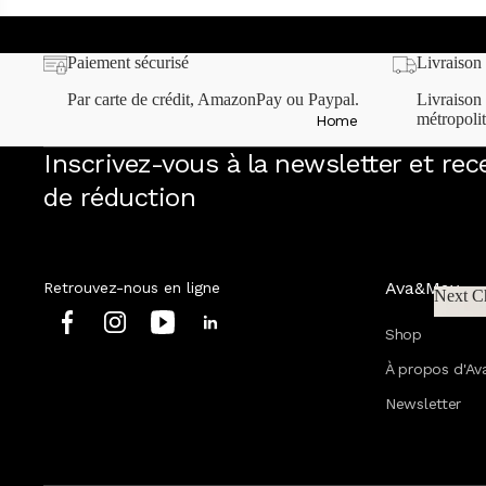
Trouvez votre Perfect Match
Paiement sécurisé
Livraison 
Par carte de crédit, AmazonPay ou Paypal.
Livraison 
métropolit
Home
Inscrivez-vous à la newsletter et re
de réduction
Ava&May
Retrouvez-nous en ligne
Next C
Home
Next
Shop
Tous les produits
Tous les sets
À propos d'A
Mix & Match
Newsletter
Boutique VIP