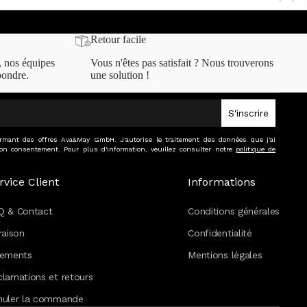
Retour facile
, nos équipes
Vous n'êtes pas satisfait ? Nous trouverons
pondre.
une solution !
S'inscrire
formant des offres Ava&May GmbH. J'autorise le traitement des données que j'ai
on consentement. Pour plus d'information, veuillez consulter notre
politique de
rvice Client
Informations
Q & Contact
Conditions générales
raison
Confidentialité
iements
Mentions légales
lamations et retours
nuler la commande