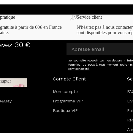
pratique
Service client
gratuite à partir de 60€ en France
N'hésitez pas à nous contacter
aine.
sont disponibles pour vous ré
cevez 30 €
Je souhaite recevoir les newsletters m'in
fournies. Je peux à tout moment retirer m
confidentialité.
Compte Client
Se
hapter
 Chapter
Mon compte
FA
va&May
Programme VIP
Liv
Boutique VIP
Pa
Réc
An