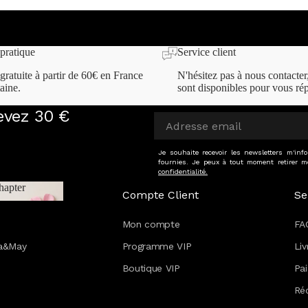
uova collezione:
pratique
Service client
gratuite à partir de 60€ en France
N'hésitez pas à nous contacter
aine.
sont disponibles pour vous ré
cevez 30 €
Je souhaite recevoir les newsletters m'in
fournies. Je peux à tout moment retirer m
confidentialité.
hapter
Compte Client
Se
 Chapter
Mon compte
FA
va&May
Programme VIP
Liv
Boutique VIP
Pa
Réc