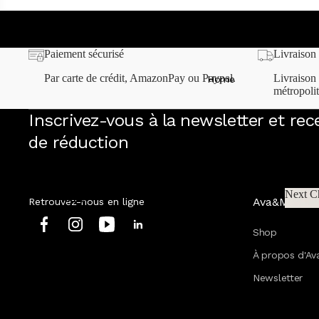
Diventa VIP e ottieni l'accesso anticipato al lancio della nostra n
New Beginnings!
Paiement sécurisé
Livraison 
Par carte de crédit, AmazonPay ou Paypal.
Livraison 
Home
métropolit
Inscrivez-vous à la newsletter et re
de réduction
Next C
Home
Ava&May
Retrouvez-nous en ligne
Next
Tous les produits
Shop
Tous les sets
À propos d'A
Mix & Match
Newsletter
Boutique VIP