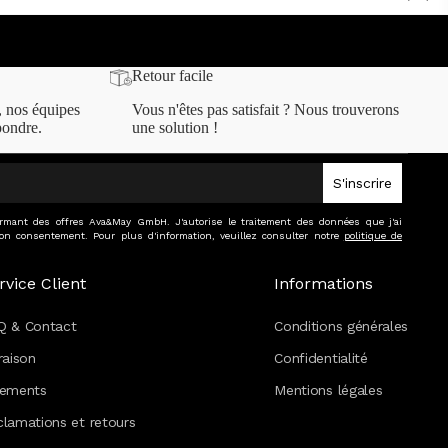
Retour facile
, nos équipes
Vous n'êtes pas satisfait ? Nous trouverons
pondre.
une solution !
S'inscrire
formant des offres Ava&May GmbH. J'autorise le traitement des données que j'ai
on consentement. Pour plus d'information, veuillez consulter notre
politique de
rvice Client
Informations
Q & Contact
Conditions générales
raison
Confidentialité
iements
Mentions légales
lamations et retours