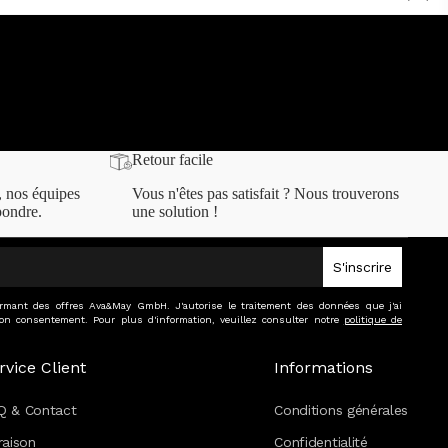
Retour facile
, nos équipes
Vous n'êtes pas satisfait ? Nous trouverons
pondre.
une solution !
S'inscrire
formant des offres Ava&May GmbH. J'autorise le traitement des données que j'ai
on consentement. Pour plus d'information, veuillez consulter notre
politique de
rvice Client
Informations
Q & Contact
Conditions générales
raison
Confidentialité