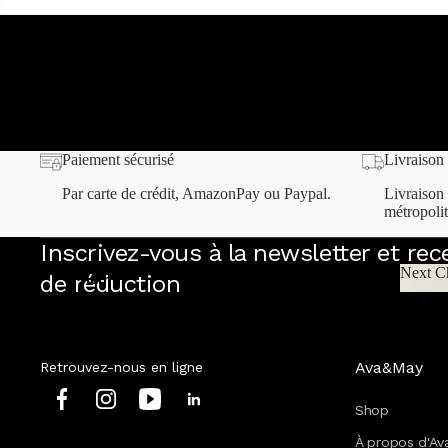
Parlons Amour et fragrances séduisantes
Vous êtes à la recherche d'un cadeau unique et romantique pour 
Profitez de notre offre exclusive pour faire plaisir à l'élu de votr
Home
même !
Paiement sécurisé
Livraison 
Par carte de crédit, AmazonPay ou Paypal.
Livraison 
métropolit
Inscrivez-vous à la newsletter et re
Next C
de réduction
Home
Next
Tous les produits
Tous les sets
Ava&May
Retrouvez-nous en ligne
Mix & Match
Boutique VIP
Shop
À propos d'A