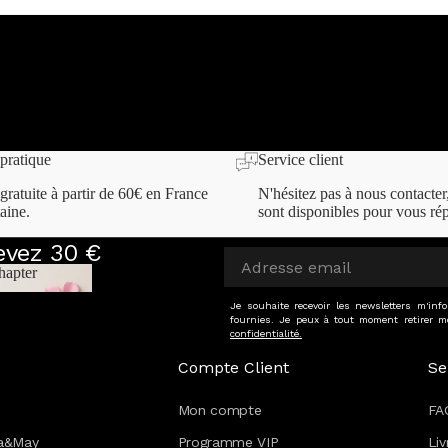
un proche ?
e coeur ou à vous-
pratique
Service client
gratuite à partir de 60€ en France
N'hésitez pas à nous contacter
aine.
sont disponibles pour vous ré
cevez 30 €
hapter
 Chapter
Je souhaite recevoir les newsletters m'in
fournies. Je peux à tout moment retirer m
confidentialité.
Compte Client
Se
Mon compte
FA
va&May
Programme VIP
Liv