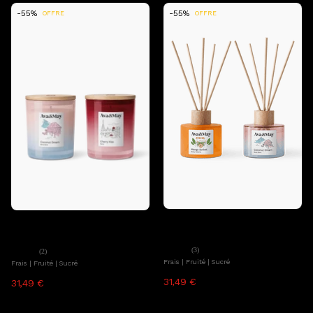
-55%
-55%
OFFRE
OFFRE
Ajouter au panier
Ava&May
Ajouter au panier
Ava&May
Set Summer Days
Set Summer Escapes
(3)
(2)
Frais | Fruité | Sucré
Frais | Fruité | Sucré
31,49 €
31,49 €
69,98 €
69,98 €
TTC, hors frais de livraison
TTC, hors frais de livraison