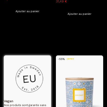
31,49 €
69,98 €
TTC, hors frais de livraison
TTC, hors frais de livraison
Ajouter au panier
Ajouter au panier
Afficher plus
-55% sur ces bougies
-55%
OFFRE
Vegan
Nos produits sont garantis sans