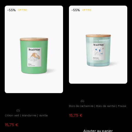
-55%
-55%
OFFRE
OFFRE
Ajouter au panier
Ava&May
Bougie parfumée Mykonos
Ajouter au panier
Ava&May
(6)
Bougie parfumée Ibiza
Bois de cachemire | Bois de santal | Fraise
(2)
15,75 €
34,99 €
Citron vert | Mandarine | Vanille
TTC, hors frais de livraison
15,75 €
34,99 €
TTC, hors frais de livraison
Ajouter au panier