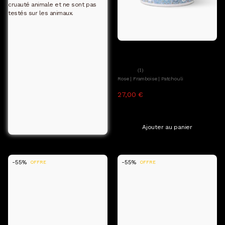
cruauté animale et ne sont pas
testés sur les animaux.
Ajouter au panier
Ava&May
Maxi bougie parfumée Porto
(1)
Rose | Framboise | Patchouli
27,00 €
59,99 €
TTC, hors frais de livraison
410.0 g (146,32 €/1kg)
Ajouter au panier
-55%
-55%
OFFRE
OFFRE