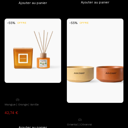
Ajouter au panier
Ajouter au panier
-55%
-55%
OFFRE
OFFRE
Ajouter au panier
Ava&May
Set Mango Sorbet Home Fragrance
(3)
Mangue | Orange | Vanille
Ajouter au panier
Ava&May
42,74 €
94,98 €
Set Garden Lights
TTC, hors frais de livraison
(2)
Oriental | Citronné
Ajouter au panier