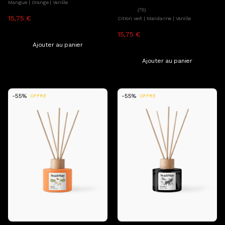
Diffuseur de parfum Ibiza
Mangue | Orange | Vanille
(70)
15,75 €
34,99 €
Citron vert | Mandarine | Vanille
TTC, hors frais de livraison
15,75 €
34,99 €
TTC, hors frais de livraison
Ajouter au panier
Ajouter au panier
-55%
-55%
OFFRE
OFFRE