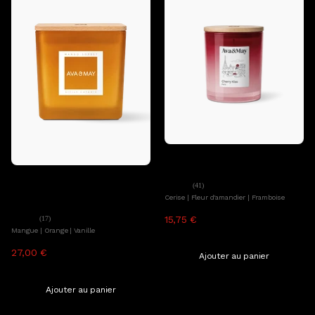
Ajouter au panier
Ava&May
Bougie parfumée Cherry Kiss
Ajouter au panier
Ava&May
(41)
Maxi bougie parfumée Mango
Cerise | Fleur d'amandier | Framboise
Sorbet
15,75 €
34,99 €
(17)
Mangue | Orange | Vanille
TTC, hors frais de livraison
27,00 €
59,99 €
Ajouter au panier
TTC, hors frais de livraison
Ajouter au panier