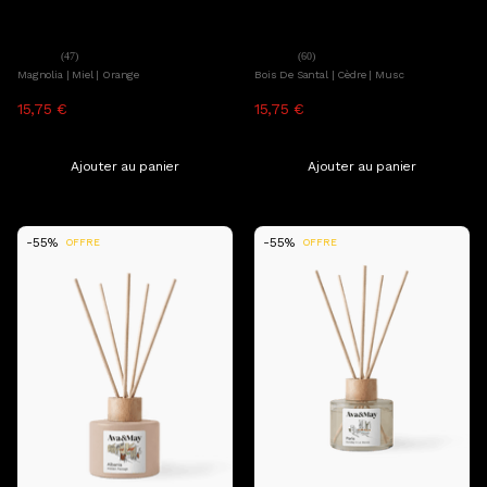
Ajouter au panier
Ajouter au panier
Ava&May
Ava&May
Diffuseur de parfum Sicily
Diffuseur de parfum Sweden
(47)
(60)
Magnolia | Miel | Orange
Bois De Santal | Cèdre | Musc
15,75 €
34,99 €
15,75 €
34,99 €
TTC, hors frais de livraison
TTC, hors frais de livraison
Ajouter au panier
Ajouter au panier
-55%
-55%
OFFRE
OFFRE