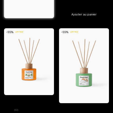
TTC, hors frais de livraison
120.0 ml (308,25 €/1l)
Ajouter au panier
-55%
-55%
OFFRE
OFFRE
Ajouter au panier
Ava&May
Diffuseur de parfum Mango Sorbet
Ajouter au panier
Ava&May
(12)