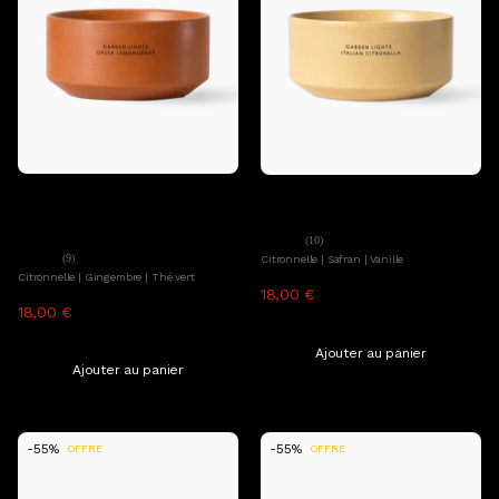
Ajouter au panier
Ava&May
Ajouter au panier
Ava&May
Bougie parfumée Greek
Bougie Parfumée Italian Citronella
Lemongrass
(10)
(9)
Citronnelle | Safran | Vanille
Citronnelle | Gingembre | Thé vert
18,00 €
39,99 €
18,00 €
39,99 €
TTC, hors frais de livraison
TTC, hors frais de livraison
Ajouter au panier
Ajouter au panier
-55%
-55%
OFFRE
OFFRE