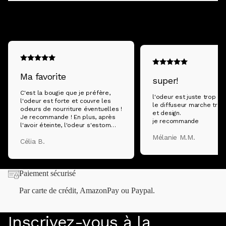
Ce que disent nos clients
Faites confiance à plus de 1,5 million de clients satisfaits:
Ma favorite
super!
C'est la bougie que je préfère,
l'odeur est juste trop ag
l'odeur est forte et couvre les
le diffuseur marche très b
odeurs de nourriture éventuelles !
et design.
Je recommande ! En plus, après
je recommande
l'avoir éteinte, l'odeur s'estompe
doucement, c'est agréable !
Mélanie M.M.
Célia B.
Paiement sécurisé
Par carte de crédit, AmazonPay ou Paypal.
Inscrivez-vous à la