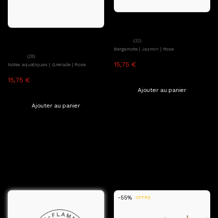
Ajouter au panier
Ava&May
Diffuseur de parfum Paris
Ajouter au panier
Ava&May
(32)
Diffuseur de parfum Albania
Bergamote | Jasmin | Rose
(28)
15,75 €
34,99 €
Notes aquatiques | Grenade | Rose
TTC, hors frais de livraison
15,75 €
34,99 €
TTC, hors frais de livraison
Ajouter au panier
Ajouter au panier
Afficher plus
-55% sur ces sets
-55%
OFFRE