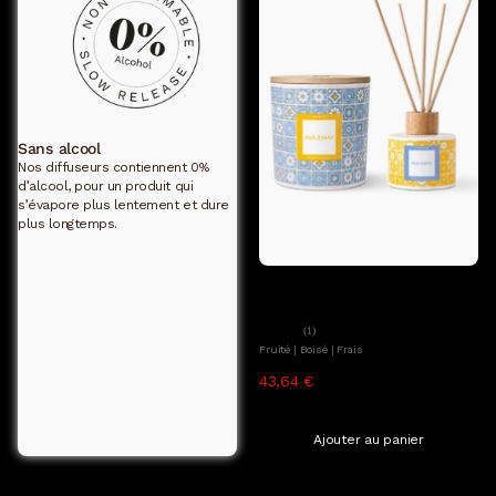
Sans alcool
Nos diffuseurs contiennent 0%
d’alcool, pour un produit qui
s’évapore plus lentement et dure
plus longtemps.
Ajouter au panier
Ava&May
Set Azulejo Dreams
(1)
Fruité | Boisé | Frais
43,64 €
96,98 €
TTC, hors frais de livraison
Ajouter au panier