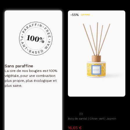
-55%
OFFRE
Sans paraffine
La cire de nos bougies est 100%
végétale, pour une combustion
plus propre, plus écologique et
plus saine.
Ajouter au panier
Ava&May
Diffuseur de parfum Lisbon
(1)
Bois de santal | Citron vert | Jasmin
16,65 €
36,99 €