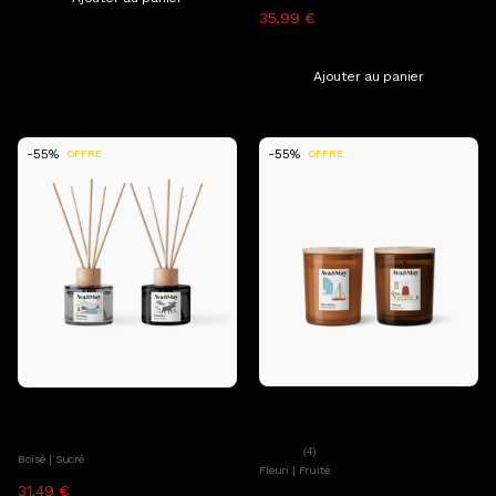
35,99 €
79,98 €
TTC, hors frais de livraison
Ajouter au panier
-55%
-55%
OFFRE
OFFRE
Ajouter au panier
Ajouter au panier
Ava&May
Ava&May
Set Happy Adventure
Set Scandi Diffuser
(4)
Boisé | Sucré
Fleuri | Fruité
31,49 €
69,98 €